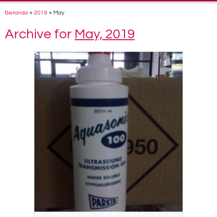
Beranda
»
2019
»
May
Archive for
May, 2019