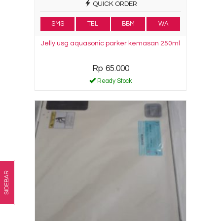
QUICK ORDER
SMS
TEL
BBM
WA
Jelly usg aquasonic parker kemasan 250ml
Rp 65.000
Ready Stock
SIDEBAR