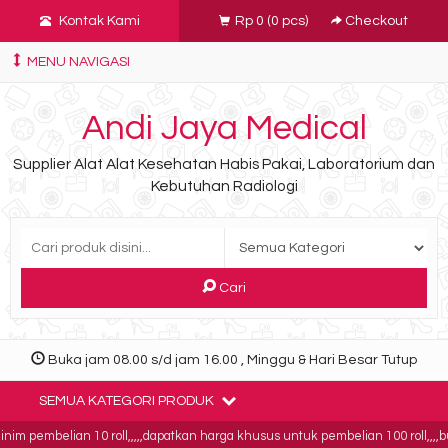
Kontak Kami
Rp 0
(
0
pcs)
Checkout
MENU NAVIGASI
Andi Jaya Medical
Supplier Alat Alat Kesehatan Habis Pakai, Laboratorium dan
Kebutuhan Radiologi
Cari
Buka jam 08.00 s/d jam 16.00 , Minggu & Hari Besar Tutup
SEMUA KATEGORI PRODUK
 pembelian 10 roll,,,,,dapatkan harga khusus untuk pembelian 100 roll,,,,bukt