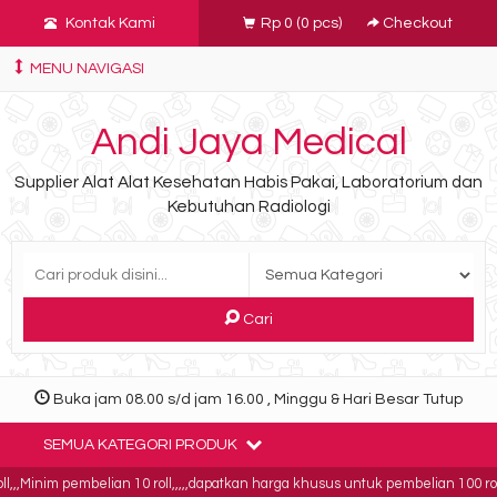
Kontak Kami
Rp 0
(
0
pcs)
Checkout
MENU NAVIGASI
Andi Jaya Medical
Supplier Alat Alat Kesehatan Habis Pakai, Laboratorium dan
Kebutuhan Radiologi
Cari
Buka jam 08.00 s/d jam 16.00 , Minggu & Hari Besar Tutup
SEMUA KATEGORI PRODUK
,Minim pembelian 10 roll,,,,,dapatkan harga khusus untuk pembelian 100 roll,,,