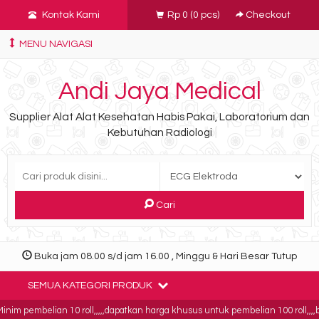
Kontak Kami
Rp 0
(
0
pcs)
Checkout
MENU NAVIGASI
Andi Jaya Medical
Supplier Alat Alat Kesehatan Habis Pakai, Laboratorium dan
Kebutuhan Radiologi
Cari
Buka jam 08.00 s/d jam 16.00 , Minggu & Hari Besar Tutup
SEMUA KATEGORI PRODUK
im pembelian 10 roll,,,,,dapatkan harga khusus untuk pembelian 100 roll,,,,buk