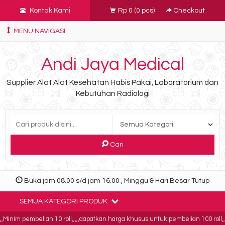
Kontak Kami
Rp 0
(
0
pcs)
Checkout
MENU NAVIGASI
Andi Jaya Medical
Supplier Alat Alat Kesehatan Habis Pakai, Laboratorium dan
Kebutuhan Radiologi
Cari
Buka jam 08.00 s/d jam 16.00 , Minggu & Hari Besar Tutup
SEMUA KATEGORI PRODUK
inim pembelian 10 roll,,,,,dapatkan harga khusus untuk pembelian 100 roll,,,,b