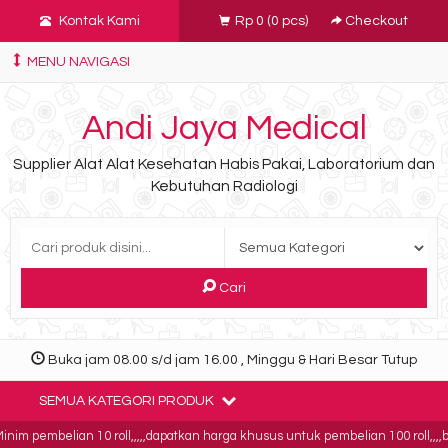
Kontak Kami
Rp 0
(
0
pcs)
Checkout
MENU NAVIGASI
Andi Jaya Medical
Supplier Alat Alat Kesehatan Habis Pakai, Laboratorium dan
Kebutuhan Radiologi
Cari
Buka jam 08.00 s/d jam 16.00 , Minggu & Hari Besar Tutup
SEMUA KATEGORI PRODUK
im pembelian 10 roll,,,,,dapatkan harga khusus untuk pembelian 100 roll,,,,buk