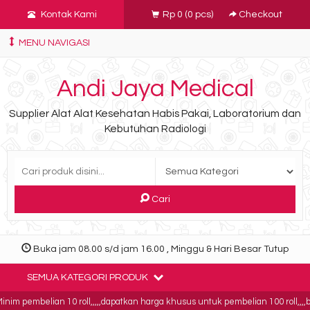
Kontak Kami
Rp 0
(
0
pcs)
Checkout
MENU NAVIGASI
Andi Jaya Medical
Supplier Alat Alat Kesehatan Habis Pakai, Laboratorium dan
Kebutuhan Radiologi
Cari
Buka jam 08.00 s/d jam 16.00 , Minggu & Hari Besar Tutup
SEMUA KATEGORI PRODUK
im pembelian 10 roll,,,,,dapatkan harga khusus untuk pembelian 100 roll,,,,buk