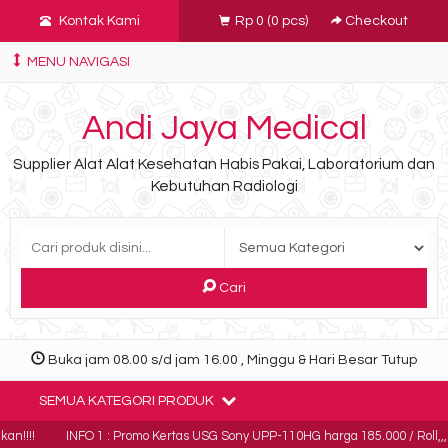
Kontak Kami
Rp 0
(
0
pcs)
Checkout
MENU NAVIGASI
Andi Jaya Medical
Supplier Alat Alat Kesehatan Habis Pakai, Laboratorium dan
Kebutuhan Radiologi
Cari
Buka jam 08.00 s/d jam 16.00 , Minggu & Hari Besar Tutup
SEMUA KATEGORI PRODUK
n!!!!
INFO 1 : Promo Kertas USG Sony UPP-110HG harga 185.000 / Roll,,,Min