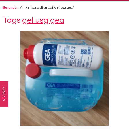
Beranda
»
Artikel yang ditandai 'gel usg gea'
Tags
gel usg gea
SIDEBAR