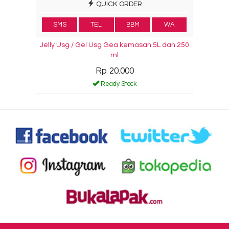
QUICK ORDER
SMS
TEL
BBM
WA
Jelly Usg / Gel Usg Gea kemasan 5L dan 250
ml
Rp 20.000
Ready Stock