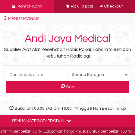
Kontak Kami
Rp 0
(
0
pcs)
Checkout
MENU NAVIGASI
Andi Jaya Medical
Supplier Alat Alat Kesehatan Habis Pakai, Laboratorium dan
Kebutuhan Radiologi
Cari
Buka jam 08.00 s/d jam 16.00 , Minggu & Hari Besar Tutup
SEMUA KATEGORI PRODUK
nim pembelian 10 roll,,,,,dapatkan harga khusus untuk pembelian 100 roll,,,,b