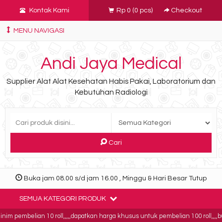
Kontak Kami
Rp 0
(
0
pcs)
Checkout
MENU NAVIGASI
Andi Jaya Medical
Supplier Alat Alat Kesehatan Habis Pakai, Laboratorium dan
Kebutuhan Radiologi
Cari
Buka jam 08.00 s/d jam 16.00 , Minggu & Hari Besar Tutup
SEMUA KATEGORI PRODUK
m pembelian 10 roll,,,,,dapatkan harga khusus untuk pembelian 100 roll,,,,buk