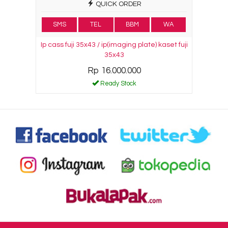
QUICK ORDER
SMS
TEL
BBM
WA
Ip cass fuji 35x43 / ip(imaging plate) kaset fuji
35x43
Rp 16.000.000
Ready Stock