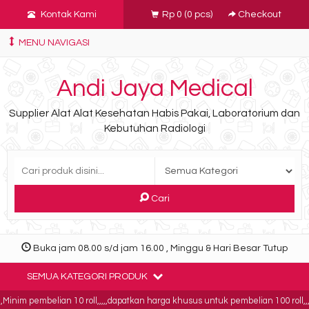
Kontak Kami
Rp 0
(
0
pcs)
Checkout
MENU NAVIGASI
Andi Jaya Medical
Supplier Alat Alat Kesehatan Habis Pakai, Laboratorium dan
Kebutuhan Radiologi
Cari
Buka jam 08.00 s/d jam 16.00 , Minggu & Hari Besar Tutup
SEMUA KATEGORI PRODUK
nim pembelian 10 roll,,,,,dapatkan harga khusus untuk pembelian 100 roll,,,,b