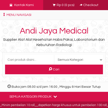
Kontak Kami
Rp 0
(
0
pcs)
Checkout
MENU NAVIGASI
Andi Jaya Medical
Supplier Alat Alat Kesehatan Habis Pakai, Laboratorium dan
Kebutuhan Radiologi
Cari
Buka jam 08.00 s/d jam 16.00 , Minggu & Hari Besar Tutup
SEMUA KATEGORI PRODUK
inim pembelian 10 roll,,,,,dapatkan harga khusus untuk pembelian 100 roll,,,,b