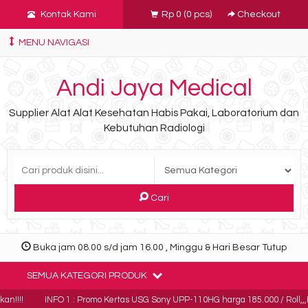
Kontak Kami
Rp 0
(
0
pcs)
Checkout
MENU NAVIGASI
Andi Jaya Medical
Supplier Alat Alat Kesehatan Habis Pakai, Laboratorium dan
Kebutuhan Radiologi
Cari
Buka jam 08.00 s/d jam 16.00 , Minggu & Hari Besar Tutup
SEMUA KATEGORI PRODUK
n!!!!
INFO 1 : Promo Kertas USG Sony UPP-110HG harga 185.000 / Roll,,,Min