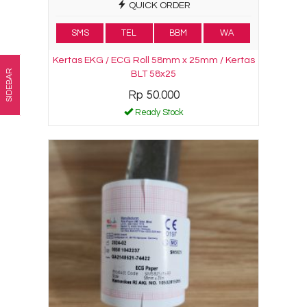
QUICK ORDER
SMS
TEL
BBM
WA
Kertas EKG / ECG Roll 58mm x 25mm / Kertas
SIDEBAR
BLT 58x25
Rp 50.000
Ready Stock