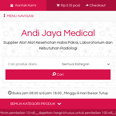
Kontak Kami
Rp 0
(
0
pcs)
Checkout
MENU NAVIGASI
Andi Jaya Medical
Supplier Alat Alat Kesehatan Habis Pakai, Laboratorium dan
Kebutuhan Radiologi
Cari
Buka jam 08.00 s/d jam 16.00 , Minggu & Hari Besar Tutup
SEMUA KATEGORI PRODUK
im pembelian 10 roll,,,,,dapatkan harga khusus untuk pembelian 100 roll,,,,bu