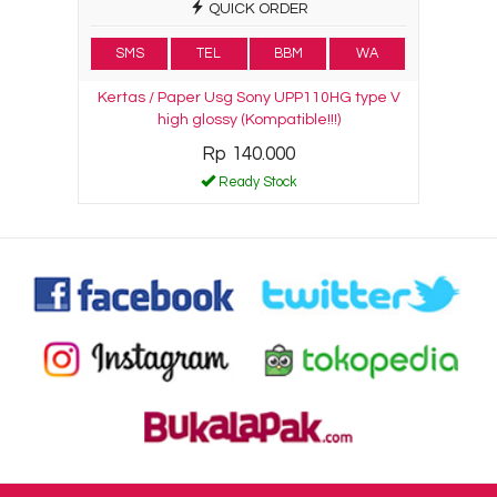
QUICK ORDER
SMS
TEL
BBM
WA
Kertas / Paper Usg Sony UPP110HG type V
high glossy (Kompatible!!!)
Rp 140.000
Ready Stock