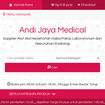
Kontak Kami
Rp 0
(
0
pcs)
Checkout
MENU NAVIGASI
Andi Jaya Medical
Supplier Alat Alat Kesehatan Habis Pakai, Laboratorium dan
Kebutuhan Radiologi
Cari
Buka jam 08.00 s/d jam 16.00 , Minggu & Hari Besar Tutup
SEMUA KATEGORI PRODUK
inim pembelian 10 roll,,,,,dapatkan harga khusus untuk pembelian 100 roll,,,,b