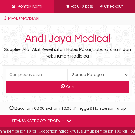
Kontak Kami
Rp 0
(
0
pcs)
Checkout
MENU NAVIGASI
Andi Jaya Medical
Supplier Alat Alat Kesehatan Habis Pakai, Laboratorium dan
Kebutuhan Radiologi
Cari
Buka jam 08.00 s/d jam 16.00 , Minggu & Hari Besar Tutup
SEMUA KATEGORI PRODUK
pembelian 10 roll,,,,,dapatkan harga khusus untuk pembelian 100 roll,,,,buktik