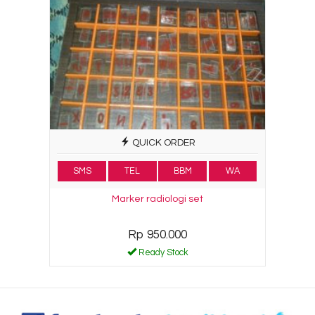
QUICK ORDER
SMS
TEL
BBM
WA
Marker radiologi set
Rp 950.000
Ready Stock