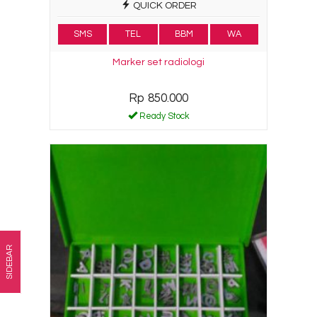
QUICK ORDER
SMS
TEL
BBM
WA
Marker set radiologi
Rp 850.000
Ready Stock
SIDEBAR