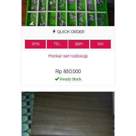
QUICK ORDER
SMS
TEL
BBM
WA
Marker set radiologi
Rp 850.000
Ready Stock