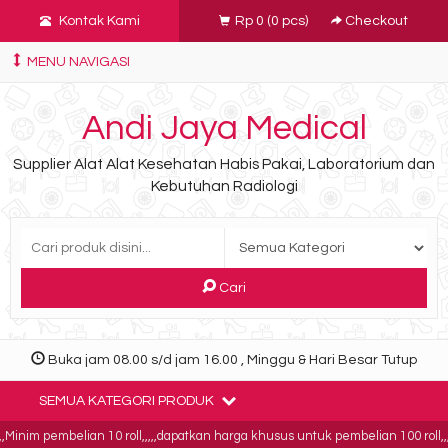
Kontak Kami
Rp 0
(
0
pcs)
Checkout
MENU NAVIGASI
Andi Jaya Medical
Supplier Alat Alat Kesehatan Habis Pakai, Laboratorium dan
Kebutuhan Radiologi
Cari
Buka jam 08.00 s/d jam 16.00 , Minggu & Hari Besar Tutup
SEMUA KATEGORI PRODUK
nim pembelian 10 roll,,,,,dapatkan harga khusus untuk pembelian 100 roll,,,,b