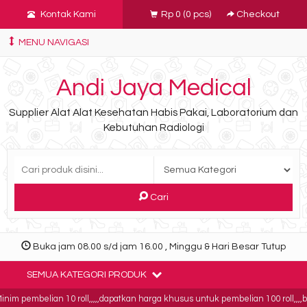
Kontak Kami
Rp 0
(
0
pcs)
Checkout
MENU NAVIGASI
Andi Jaya Medical
Supplier Alat Alat Kesehatan Habis Pakai, Laboratorium dan
Kebutuhan Radiologi
Cari
Buka jam 08.00 s/d jam 16.00 , Minggu & Hari Besar Tutup
SEMUA KATEGORI PRODUK
im pembelian 10 roll,,,,,dapatkan harga khusus untuk pembelian 100 roll,,,,buk