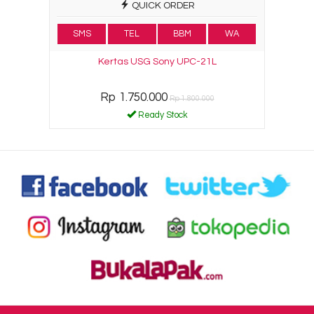
QUICK ORDER
SMS
TEL
BBM
WA
Kertas USG Sony UPC-21L
Rp 1.750.000
Rp 1.800.000
Ready Stock