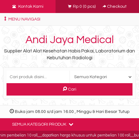
Kontak Kami
Rp 0
(
0
pcs)
Checkout
MENU NAVIGASI
Andi Jaya Medical
Supplier Alat Alat Kesehatan Habis Pakai, Laboratorium dan
Kebutuhan Radiologi
Cari
Buka jam 08.00 s/d jam 16.00 , Minggu & Hari Besar Tutup
SEMUA KATEGORI PRODUK
 pembelian 10 roll,,,,,dapatkan harga khusus untuk pembelian 100 roll,,,,bukti