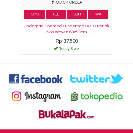
QUICK ORDER
SMS
TEL
BBM
WA
Underpad Onemed / underpad DR.J / Perlak
Non Woven 60x90cm
Rp 37.500
Ready Stock