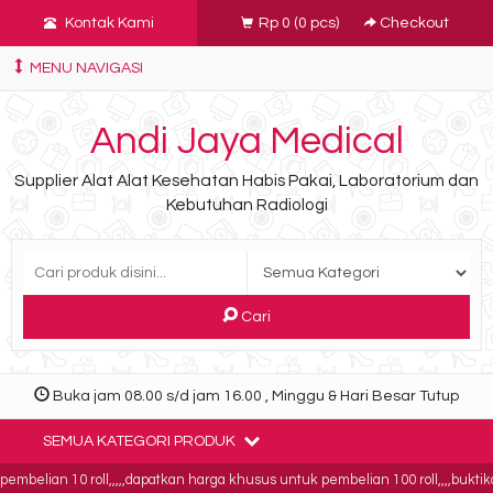
Kontak Kami
Rp 0
(
0
pcs)
Checkout
MENU NAVIGASI
Andi Jaya Medical
Supplier Alat Alat Kesehatan Habis Pakai, Laboratorium dan
Kebutuhan Radiologi
Cari
Buka jam 08.00 s/d jam 16.00 , Minggu & Hari Besar Tutup
SEMUA KATEGORI PRODUK
belian 10 roll,,,,,dapatkan harga khusus untuk pembelian 100 roll,,,,buktikan