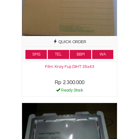
QUICK ORDER
SMS
TEL
BBM
WA
Film Xray Fuji DIHT 35x43
Rp 2.300.000
Ready Stock