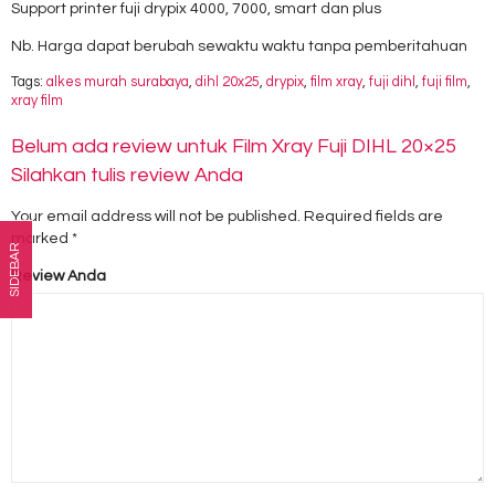
Support printer fuji drypix 4000, 7000, smart dan plus
Nb. Harga dapat berubah sewaktu waktu tanpa pemberitahuan
Tags:
alkes murah surabaya
,
dihl 20x25
,
drypix
,
film xray
,
fuji dihl
,
fuji film
,
xray film
Belum ada review untuk Film Xray Fuji DIHL 20×25
Silahkan tulis review Anda
Your email address will not be published.
Required fields are
marked
*
SIDEBAR
Review Anda