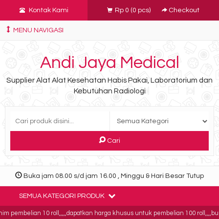
Kontak Kami
Rp 0
(
0
pcs)
Checkout
MENU NAVIGASI
Andi Jaya Medical
Supplier Alat Alat Kesehatan Habis Pakai, Laboratorium dan
Kebutuhan Radiologi
Cari
Buka jam 08.00 s/d jam 16.00 , Minggu & Hari Besar Tutup
SEMUA KATEGORI PRODUK
belian 10 roll,,,,,dapatkan harga khusus untuk pembelian 100 roll,,,,buktikan