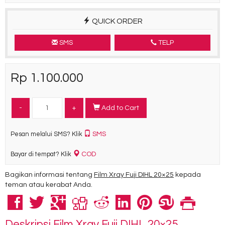
QUICK ORDER
SMS
TELP
Rp 1.100.000
-
+
Add to Cart
SMS
Pesan melalui SMS? Klik
COD
Bayar di tempat? Klik
Bagikan informasi tentang
Film Xray Fuji DIHL 20×25
kepada
teman atau kerabat Anda.
Deskripsi
Film Xray Fuji DIHL 20×25