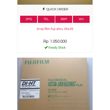
QUICK ORDER
SMS
TEL
BBM
WA
Xray film fuji shru 35x35
Rp 1.050.000
Ready Stock