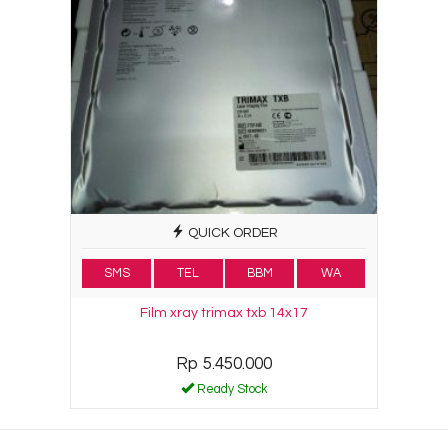
QUICK ORDER
SMS
TEL
BBM
WA
Film xray trimax txb 14x17
Rp 5.450.000
Ready Stock