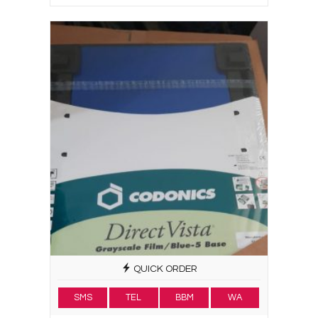
QUICK ORDER
SMS
TEL
BBM
WA