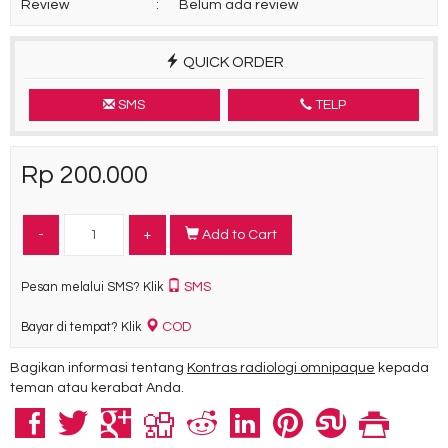
Review
:
Belum ada review
QUICK ORDER
SMS
TELP
Rp 200.000
-
+
Add to Cart
SMS
Pesan melalui SMS? Klik
COD
Bayar di tempat? Klik
Bagikan informasi tentang
Kontras radiologi omnipaque
kepada
teman atau kerabat Anda.