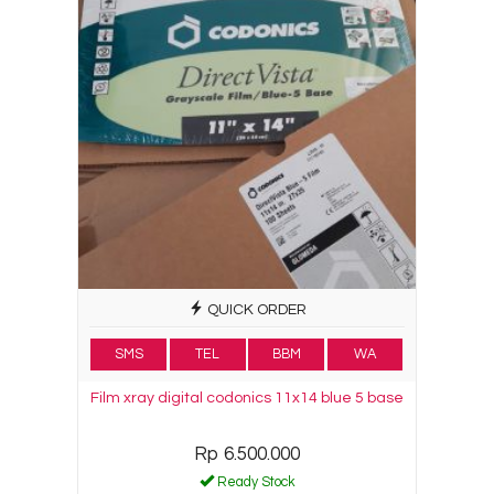
QUICK ORDER
SMS
TEL
BBM
WA
Film xray digital codonics 11x14 blue 5 base
Rp 6.500.000
Ready Stock