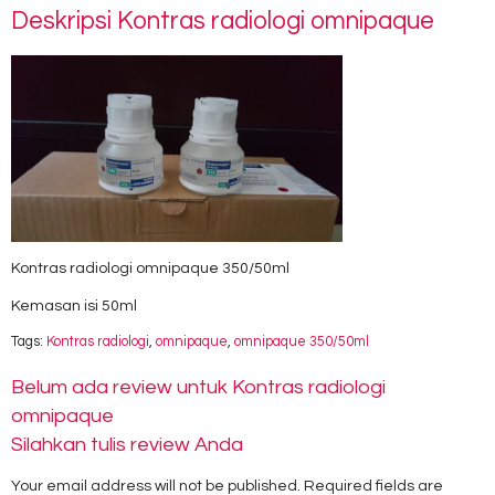
Deskripsi
Kontras radiologi omnipaque
Kontras radiologi omnipaque 350/50ml
Kemasan isi 50ml
Tags:
Kontras radiologi
,
omnipaque
,
omnipaque 350/50ml
Belum ada review untuk Kontras radiologi
omnipaque
Silahkan tulis review Anda
Your email address will not be published.
Required fields are