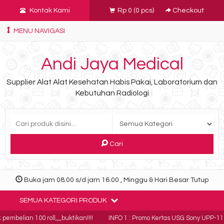
Kontak Kami
Rp 0
(
0
pcs)
Checkout
MENU NAVIGASI
Andi Jaya Medical
Supplier Alat Alat Kesehatan Habis Pakai, Laboratorium dan
Kebutuhan Radiologi
Cari
Buka jam 08.00 s/d jam 16.00 , Minggu & Hari Besar Tutup
SEMUA KATEGORI PRODUK
lian 100 roll,,,,buktikan!!!!
INFO 1 : Promo Kertas USG Sony UPP-110HG ha