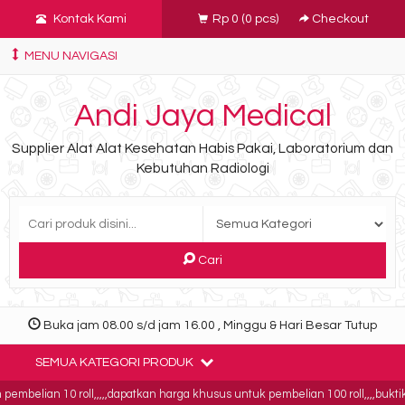
Kontak Kami
Rp 0
(
0
pcs)
Checkout
MENU NAVIGASI
Andi Jaya Medical
Supplier Alat Alat Kesehatan Habis Pakai, Laboratorium dan
Kebutuhan Radiologi
Cari
Buka jam 08.00 s/d jam 16.00 , Minggu & Hari Besar Tutup
SEMUA KATEGORI PRODUK
lian 10 roll,,,,,dapatkan harga khusus untuk pembelian 100 roll,,,,buktikan!!