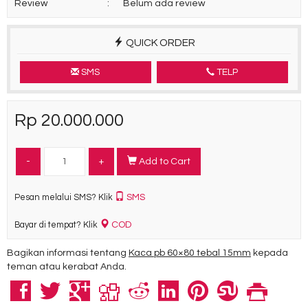
Review
:
Belum ada review
QUICK ORDER
SMS
TELP
Rp 20.000.000
-
+
Add to Cart
SMS
Pesan melalui SMS? Klik
COD
Bayar di tempat? Klik
Bagikan informasi tentang
Kaca pb 60×80 tebal 15mm
kepada
teman atau kerabat Anda.