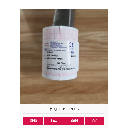
QUICK ORDER
SMS
TEL
BBM
WA