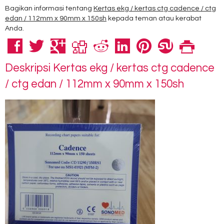
Bagikan informasi tentang
Kertas ekg / kertas ctg cadence / ctg
edan / 112mm x 90mm x 150sh
kepada teman atau kerabat
Anda.
Deskripsi
Kertas ekg / kertas ctg cadence
/ ctg edan / 112mm x 90mm x 150sh