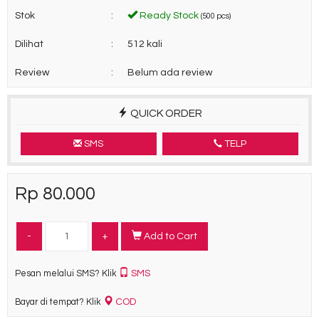
Stok
:
Ready Stock
(500 pcs)
Dilihat
:
512 kali
Review
:
Belum ada review
QUICK ORDER
SMS
TELP
Rp 80.000
-
+
Add to Cart
SMS
Pesan melalui SMS? Klik
COD
Bayar di tempat? Klik