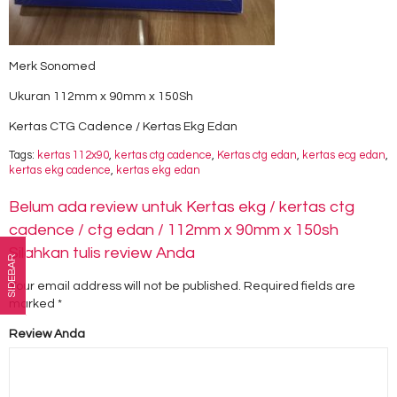
Merk Sonomed
Ukuran 112mm x 90mm x 150Sh
Kertas CTG Cadence / Kertas Ekg Edan
Tags:
kertas 112x90
,
kertas ctg cadence
,
Kertas ctg edan
,
kertas ecg edan
,
kertas ekg cadence
,
kertas ekg edan
Belum ada review untuk Kertas ekg / kertas ctg
cadence / ctg edan / 112mm x 90mm x 150sh
Silahkan tulis review Anda
SIDEBAR
Your email address will not be published.
Required fields are
marked
*
Review Anda