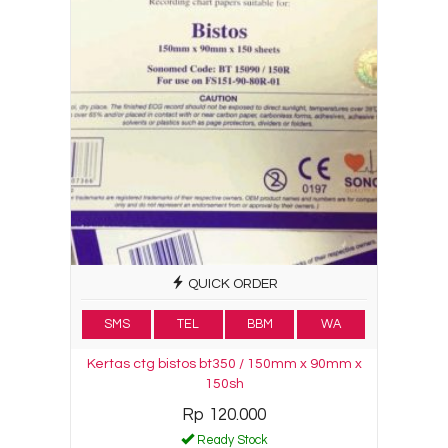
QUICK ORDER
SMS
TEL
BBM
WA
Kertas ctg bistos bt350 / 150mm x 90mm x
150sh
Rp 120.000
Ready Stock