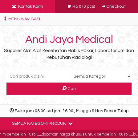
Kontak Kami
Rp 0
(
0
pcs)
Checkout
MENU NAVIGASI
Andi Jaya Medical
Supplier Alat Alat Kesehatan Habis Pakai, Laboratorium dan
Kebutuhan Radiologi
Cari
Buka jam 08.00 s/d jam 16.00 , Minggu & Hari Besar Tutup
SEMUA KATEGORI PRODUK
belian 10 roll,,,,,dapatkan harga khusus untuk pembelian 100 roll,,,,buktikan