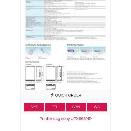
QUICK ORDER
SMS
TEL
BBM
WA
Printer usg sony UPX898MD