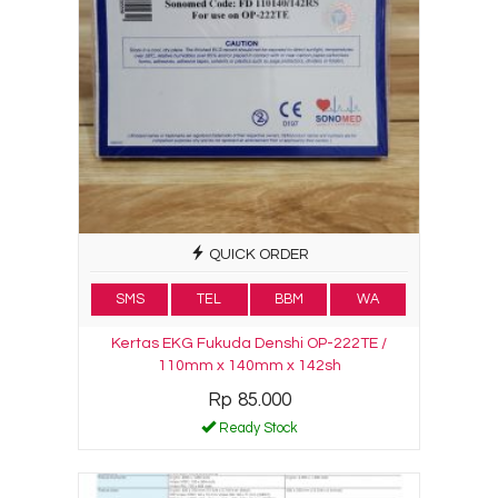
QUICK ORDER
SMS
TEL
BBM
WA
Kertas EKG Fukuda Denshi OP-222TE /
110mm x 140mm x 142sh
Rp 85.000
Ready Stock