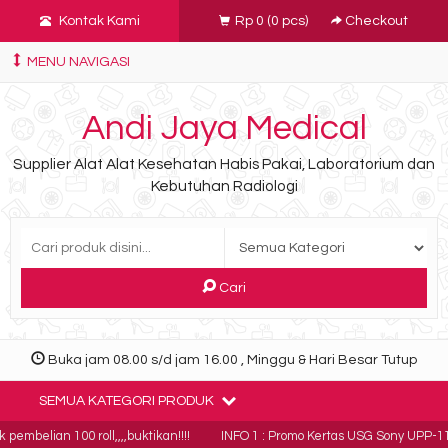
Kontak Kami
Rp 0
(
0
pcs)
Checkout
MENU NAVIGASI
Andi Jaya Medical
Supplier Alat Alat Kesehatan Habis Pakai, Laboratorium dan
Kebutuhan Radiologi
Cari
Buka jam 08.00 s/d jam 16.00 , Minggu & Hari Besar Tutup
SEMUA KATEGORI PRODUK
lian 100 roll,,,,buktikan!!!!
INFO 1 : Promo Kertas USG Sony UPP-110HG ha