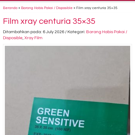
Beranda
»
Barang Habis Pakai / Disposible
»
Film xray centuria 35×35
Film xray centuria 35×35
Ditambahkan pada: 6 July 2026 / Kategori:
Barang Habis Pakai /
Disposible
,
Xray Film