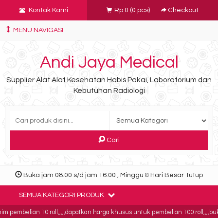
Kontak Kami
Rp 0
(
0
pcs)
Checkout
MENU NAVIGASI
Andi Jaya Medical
Supplier Alat Alat Kesehatan Habis Pakai, Laboratorium dan
Kebutuhan Radiologi
Cari
Buka jam 08.00 s/d jam 16.00 , Minggu & Hari Besar Tutup
SEMUA KATEGORI PRODUK
belian 10 roll,,,,,dapatkan harga khusus untuk pembelian 100 roll,,,,buktikan