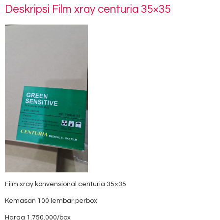
Deskripsi
Film xray centuria 35×35
Film xray konvensional centuria 35×35
Kemasan 100 lembar perbox
Harga 1.750.000/box