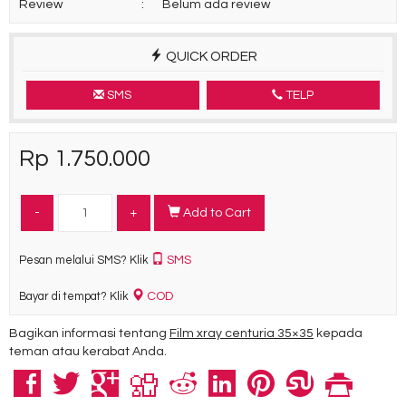
Review
:
Belum ada review
QUICK ORDER
SMS
TELP
Rp 1.750.000
-
+
Add to Cart
SMS
Pesan melalui SMS? Klik
COD
Bayar di tempat? Klik
Bagikan informasi tentang
Film xray centuria 35×35
kepada
teman atau kerabat Anda.