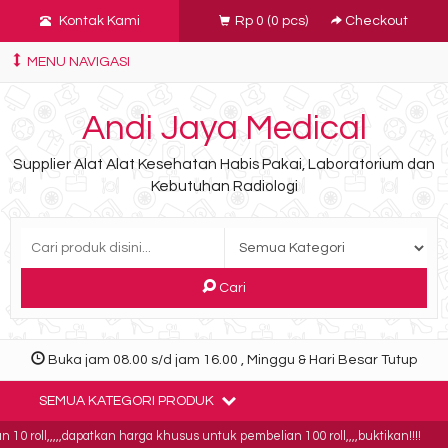
Kontak Kami
Rp 0
(
0
pcs)
Checkout
MENU NAVIGASI
Andi Jaya Medical
Supplier Alat Alat Kesehatan Habis Pakai, Laboratorium dan
Kebutuhan Radiologi
Cari
Buka jam 08.00 s/d jam 16.00 , Minggu & Hari Besar Tutup
SEMUA KATEGORI PRODUK
 roll,,,,,dapatkan harga khusus untuk pembelian 100 roll,,,,buktikan!!!!