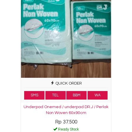
QUICK ORDER
SMS
TEL
BBM
WA
Underpad Onemed / underpad DR.J / Perlak
Non Woven 60x90cm
Rp 37.500
Ready Stock