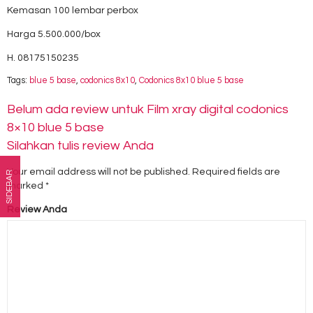
Kemasan 100 lembar perbox
Harga 5.500.000/box
H. 08175150235
Tags:
blue 5 base
,
codonics 8x10
,
Codonics 8x10 blue 5 base
Belum ada review untuk Film xray digital codonics
8×10 blue 5 base
Silahkan tulis review Anda
Your email address will not be published.
Required fields are
SIDEBAR
marked
*
Review Anda