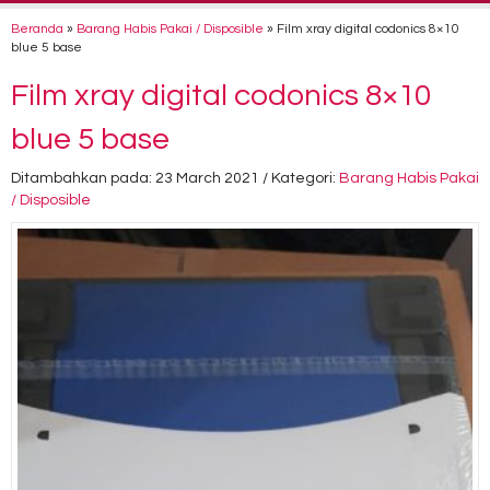
Beranda
»
Barang Habis Pakai / Disposible
»
Film xray digital codonics 8×10
blue 5 base
Film xray digital codonics 8×10
blue 5 base
Ditambahkan pada: 23 March 2021 / Kategori:
Barang Habis Pakai
/ Disposible