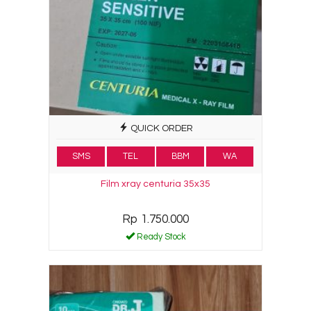
QUICK ORDER
SMS
TEL
BBM
WA
Film xray centuria 35x35
Rp 1.750.000
Ready Stock