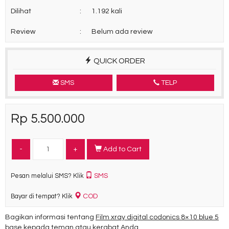
Dilihat
:
1.192 kali
Review
:
Belum ada review
QUICK ORDER
SMS
TELP
Rp 5.500.000
-
+
Add to Cart
SMS
Pesan melalui SMS? Klik
COD
Bayar di tempat? Klik
Bagikan informasi tentang
Film xray digital codonics 8×10 blue 5
base
kepada teman atau kerabat Anda.