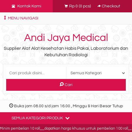
Kontak Kami
Rp 0
(
0
pcs)
Checkout
MENU NAVIGASI
Andi Jaya Medical
Supplier Alat Alat Kesehatan Habis Pakai, Laboratorium dan
Kebutuhan Radiologi
Cari
Buka jam 08.00 s/d jam 16.00 , Minggu & Hari Besar Tutup
SEMUA KATEGORI PRODUK
im pembelian 10 roll,,,,,dapatkan harga khusus untuk pembelian 100 roll,,,,bu