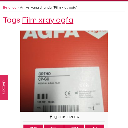
Beranda
»
Artikel yang ditandai 'Film xray agfa'
Tags
Film xray agfa
SIDEBAR
QUICK ORDER