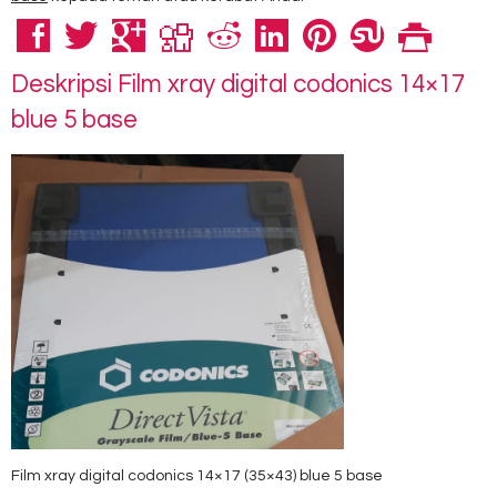
Deskripsi
Film xray digital codonics 14×17
blue 5 base
Film xray digital codonics 14×17 (35×43) blue 5 base