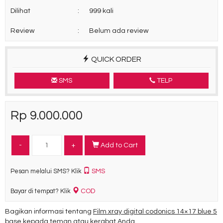
Dilihat
:
999 kali
Review
:
Belum ada review
QUICK ORDER
SMS
TELP
Rp 9.000.000
-
+
Add to Cart
SMS
Pesan melalui SMS? Klik
COD
Bayar di tempat? Klik
Bagikan informasi tentang
Film xray digital codonics 14×17 blue 5
base
kepada teman atau kerabat Anda.