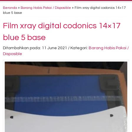
Beranda
»
Barang Habis Pakai / Disposible
»
Film xray digital codonics 14×17
blue 5 base
Film xray digital codonics 14×17
blue 5 base
Ditambahkan pada: 11 June 2021 / Kategori:
Barang Habis Pakai /
Disposible