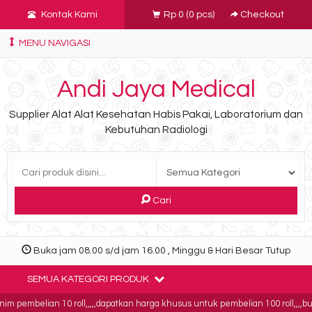
Kontak Kami
Rp 0
(
0
pcs)
Checkout
MENU NAVIGASI
Andi Jaya Medical
Supplier Alat Alat Kesehatan Habis Pakai, Laboratorium dan
Kebutuhan Radiologi
Cari
Buka jam 08.00 s/d jam 16.00 , Minggu & Hari Besar Tutup
SEMUA KATEGORI PRODUK
embelian 10 roll,,,,,dapatkan harga khusus untuk pembelian 100 roll,,,,buktika