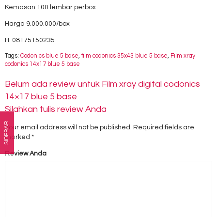
Kemasan 100 lembar perbox
Harga 9.000.000/box
H. 08175150235
Tags:
Codonics blue 5 base
,
film codonics 35x43 blue 5 base
,
Film xray
codonics 14x17 blue 5 base
Belum ada review untuk Film xray digital codonics
14×17 blue 5 base
Silahkan tulis review Anda
SIDEBAR
Your email address will not be published.
Required fields are
marked
*
Review Anda