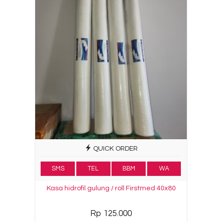
QUICK ORDER
SMS
TEL
BBM
WA
Kasa hidrofil gulung / roll Firstmed 40x80
Rp 125.000