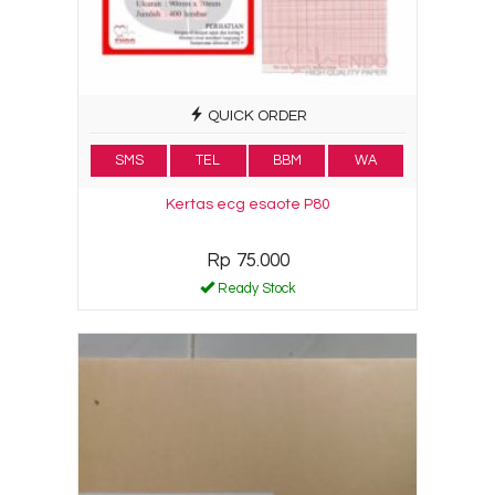
QUICK ORDER
SMS
TEL
BBM
WA
Kertas ecg esaote P80
Rp 75.000
Ready Stock