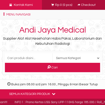
Kontak Kami
Rp 0
(
0
pcs)
Checkout
MENU NAVIGASI
Andi Jaya Medical
Supplier Alat Alat Kesehatan Habis Pakai, Laboratorium dan
Kebutuhan Radiologi
Cari
Buka jam 08.00 s/d jam 16.00 , Minggu & Hari Besar Tutup
SEMUA KATEGORI PRODUK
n!!!!
INFO 1 : Promo Kertas USG Sony UPP-110HG harga 185.000 / Roll,,,Min