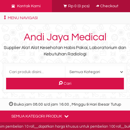
Kontak Kami
Rp 0
(
0
pcs)
Checkout
MENU NAVIGASI
Andi Jaya Medical
Supplier Alat Alat Kesehatan Habis Pakai, Laboratorium dan
Kebutuhan Radiologi
Cari
Buka jam 08.00 s/d jam 16.00 , Minggu & Hari Besar Tutup
SEMUA KATEGORI PRODUK
pembelian 10 roll,,,,,dapatkan harga khusus untuk pembelian 100 roll,,,,bukti