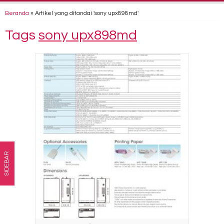
Beranda
»
Artikel yang ditandai 'sony upx898md'
Tags
sony upx898md
SIDEBAR