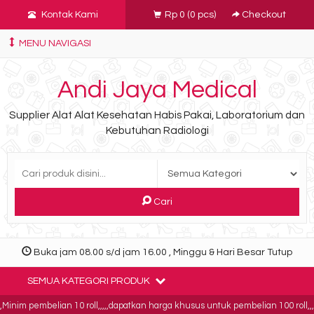
Kontak Kami
Rp 0
(
0
pcs)
Checkout
MENU NAVIGASI
Andi Jaya Medical
Supplier Alat Alat Kesehatan Habis Pakai, Laboratorium dan
Kebutuhan Radiologi
Cari
Buka jam 08.00 s/d jam 16.00 , Minggu & Hari Besar Tutup
SEMUA KATEGORI PRODUK
nim pembelian 10 roll,,,,,dapatkan harga khusus untuk pembelian 100 roll,,,,b