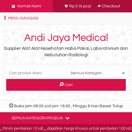
Kontak Kami
Rp 0
(
0
pcs)
Checkout
MENU NAVIGASI
Andi Jaya Medical
Supplier Alat Alat Kesehatan Habis Pakai, Laboratorium dan
Kebutuhan Radiologi
Cari
Buka jam 08.00 s/d jam 16.00 , Minggu & Hari Besar Tutup
SEMUA KATEGORI PRODUK
inim pembelian 10 roll,,,,,dapatkan harga khusus untuk pembelian 100 roll,,,,