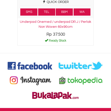
QUICK ORDER
SMS
TEL
BBM
WA
Underpad Onemed / underpad DR.J / Perlak
Non Woven 60x90cm
Rp 37.500
Ready Stock