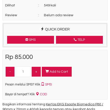
Dilihat
:
549 kali
Review
:
Belum ada review
QUICK ORDER
SMS
TELP
Rp 85.000
-
+
Add to Cart
SMS
Pesan melalui SMS? Klik
COD
Bayar di tempat? Klik
Bagikan informasi tentang
Kertas EKG Esaote Biomedica P80 /
90mm x 70mm x 400sh
kepada teman atau kerabat Anda.