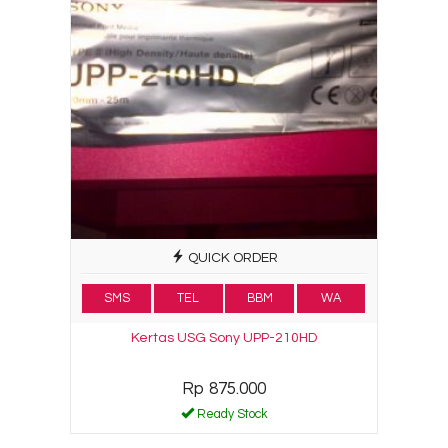
QUICK ORDER
SMS
TEL
BBM
WA
Kertas USG Sony UPP-210HD
Rp 875.000
Ready Stock