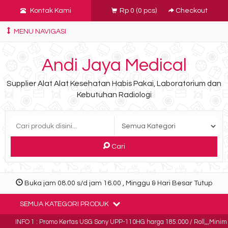
Kontak Kami
Rp 0
(
0
pcs)
Checkout
MENU NAVIGASI
Andi Jaya Medical
Supplier Alat Alat Kesehatan Habis Pakai, Laboratorium dan
Kebutuhan Radiologi
Cari
Buka jam 08.00 s/d jam 16.00 , Minggu & Hari Besar Tutup
SEMUA KATEGORI PRODUK
INFO 1 : Promo Kertas USG Sony UPP-110HG harga 185.000 / Roll,,,Minim pembel