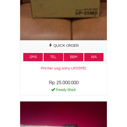
QUICK ORDER
SMS
TEL
BBM
WA
Printer usg sony UP25MD
Rp 25.000.000
Ready Stock