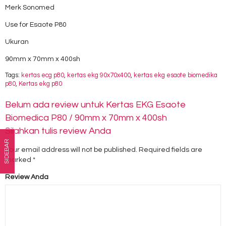
Merk Sonomed
Use for Esaote P80
Ukuran
90mm x 70mm x 400sh
Tags:
kertas ecg p80
,
kertas ekg 90x70x400
,
kertas ekg esaote biomedika
p80
,
Kertas ekg p80
Belum ada review untuk Kertas EKG Esaote
Biomedica P80 / 90mm x 70mm x 400sh
Silahkan tulis review Anda
SIDEBAR
Your email address will not be published.
Required fields are
marked
*
Review Anda