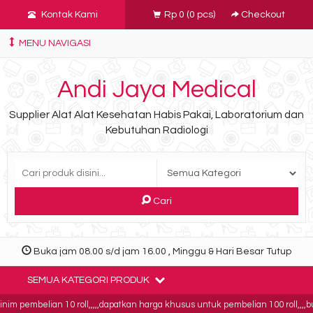
Kontak Kami
Rp 0
(
0
pcs)
Checkout
MENU NAVIGASI
Andi Jaya Medical
Supplier Alat Alat Kesehatan Habis Pakai, Laboratorium dan
Kebutuhan Radiologi
Cari
Buka jam 08.00 s/d jam 16.00 , Minggu & Hari Besar Tutup
SEMUA KATEGORI PRODUK
m pembelian 10 roll,,,,,dapatkan harga khusus untuk pembelian 100 roll,,,,buk