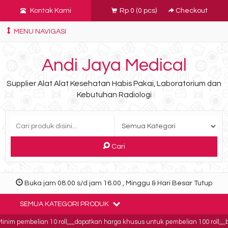
Kontak Kami
Rp 0
(
0
pcs)
Checkout
MENU NAVIGASI
Andi Jaya Medical
Supplier Alat Alat Kesehatan Habis Pakai, Laboratorium dan
Kebutuhan Radiologi
Cari
Buka jam 08.00 s/d jam 16.00 , Minggu & Hari Besar Tutup
SEMUA KATEGORI PRODUK
im pembelian 10 roll,,,,,dapatkan harga khusus untuk pembelian 100 roll,,,,buk