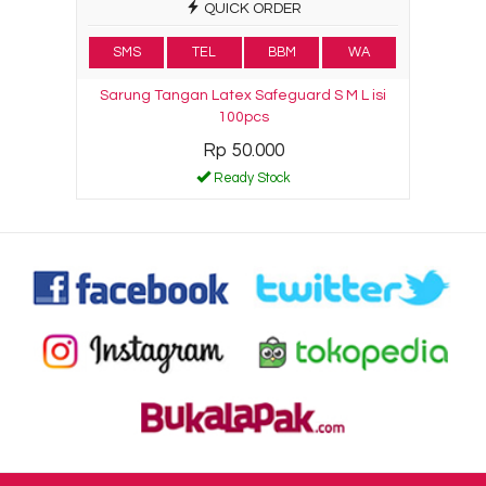
QUICK ORDER
SMS
TEL
BBM
WA
Sarung Tangan Latex Safeguard S M L isi
100pcs
Rp 50.000
Ready Stock